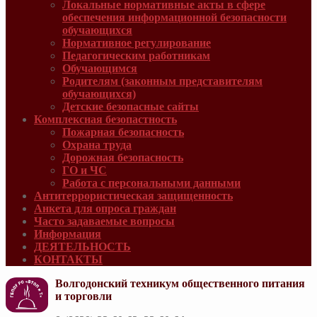
Локальные нормативные акты в сфере
обеспечения информационной безопасности
обучающихся
Нормативное регулирование
Педагогическим работникам
Обучающимся
Родителям (законным представителям
обучающихся)
Детские безопасные сайты
Комплексная безопастность
Пожарная безопасность
Охрана труда
Дорожная безопасность
ГО и ЧС
Работа с персональными данными
Антитеррористическая защищенность
Анкета для опроса граждан
Часто задаваемые вопросы
Информация
ДЕЯТЕЛЬНОСТЬ
КОНТАКТЫ
Волгодонский техникум общественного питания
и торговли