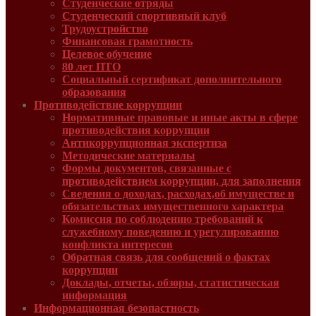
Студенческие отряды
Студенческий спортивный клуб
Трудоустройство
Финансовая грамотность
Целевое обучение
80 лет ПТО
Социальный сертификат дополнительного
образования
Противодействие коррупции
Нормативные правовые и иные акты в сфере
противодействия коррупции
Антикоррупционная экспертиза
Методические материалы
Формы документов, связанные с
противодействием коррупции, для заполнения
Сведения о доходах, расходах,об имуществе и
обязательствах имущественного характера
Комиссия по соблюдению требований к
служебному поведению и урегулированию
конфликта интересов
Обратная связь для сообщений о фактах
коррупции
Доклады, отчеты, обзоры, статистическая
информация
Информационная безопастность