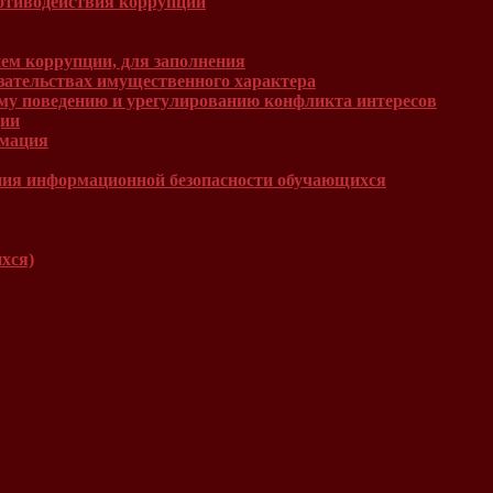
отиводействия коррупции
ем коррупции, для заполнения
язательствах имущественного характера
му поведению и урегулированию конфликта интересов
ции
рмация
ния информационной безопасности обучающихся
хся)