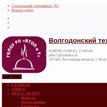
Социальный сертификат ДО
Вопрос-ответ
Волгодонский те
8-(8639) 23-60-63, 23-60-64
pkls72@yandex.ru
347360, Ростовская область, г. Вол
Open Menu
ГЛАВНАЯ
ПОИСК
ПРЕСС-ЦЕНТР
Новости
Фотоальбомы
Видеотека