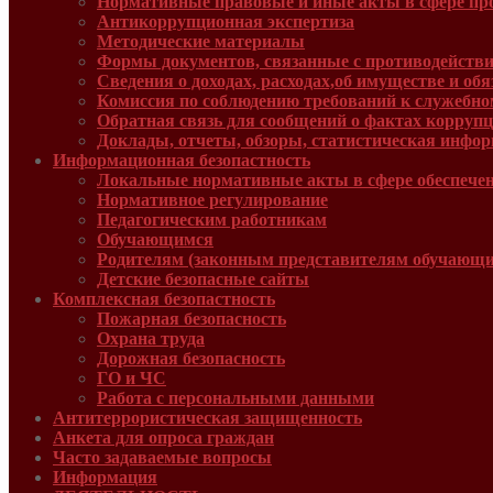
Нормативные правовые и иные акты в сфере пр
Антикоррупционная экспертиза
Методические материалы
Формы документов, связанные с противодействи
Сведения о доходах, расходах,об имуществе и об
Комиссия по соблюдению требований к служебно
Обратная связь для сообщений о фактах корруп
Доклады, отчеты, обзоры, статистическая инфо
Информационная безопастность
Локальные нормативные акты в сфере обеспече
Нормативное регулирование
Педагогическим работникам
Обучающимся
Родителям (законным представителям обучающи
Детские безопасные сайты
Комплексная безопастность
Пожарная безопасность
Охрана труда
Дорожная безопасность
ГО и ЧС
Работа с персональными данными
Антитеррористическая защищенность
Анкета для опроса граждан
Часто задаваемые вопросы
Информация