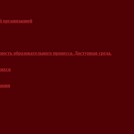
й организацией
ость образовательного процесса. Доступная среда.
щихся
зации