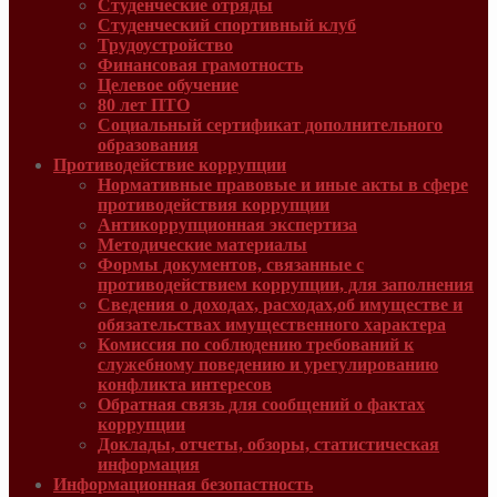
Студенческие отряды
Студенческий спортивный клуб
Трудоустройство
Финансовая грамотность
Целевое обучение
80 лет ПТО
Социальный сертификат дополнительного
образования
Противодействие коррупции
Нормативные правовые и иные акты в сфере
противодействия коррупции
Антикоррупционная экспертиза
Методические материалы
Формы документов, связанные с
противодействием коррупции, для заполнения
Сведения о доходах, расходах,об имуществе и
обязательствах имущественного характера
Комиссия по соблюдению требований к
служебному поведению и урегулированию
конфликта интересов
Обратная связь для сообщений о фактах
коррупции
Доклады, отчеты, обзоры, статистическая
информация
Информационная безопастность