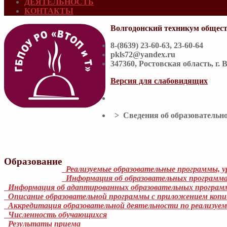
ДЕЯТЕЛЬНОСТЬ
КОНТАКТЫ
Волгодонский техникум общест
8-(8639) 23-60-63, 23-60-64
pkls72@yandex.ru
347360, Ростовская область, г. 
Версия для слабовидящих
> Сведения об образовательно
Образование
Реализуемые образовательные программы, у
Информация об образовательных программ
Информация об адаптированных образовательных програм
Описание образовательной программы с приложением копии
Аккредитация образовательной деятельности по реализуе
Численность обучающихся
Результаты приема