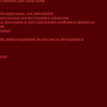
отиводействия коррупции
ем коррупции, для заполнения
язательствах имущественного характера
му поведению и урегулированию конфликта интересов
ции
рмация
ния информационной безопасности обучающихся
хся)