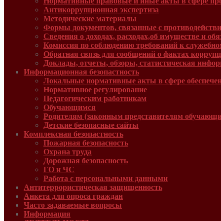
Нормативные правовые и иные акты в сфере пр
Антикоррупционная экспертиза
Методические материалы
Формы документов, связанные с противодействи
Сведения о доходах, расходах,об имуществе и об
Комиссия по соблюдению требований к служебно
Обратная связь для сообщений о фактах корруп
Доклады, отчеты, обзоры, статистическая инфо
Информационная безопастность
Локальные нормативные акты в сфере обеспече
Нормативное регулирование
Педагогическим работникам
Обучающимся
Родителям (законным представителям обучающи
Детские безопасные сайты
Комплексная безопастность
Пожарная безопасность
Охрана труда
Дорожная безопасность
ГО и ЧС
Работа с персональными данными
Антитеррористическая защищенность
Анкета для опроса граждан
Часто задаваемые вопросы
Информация