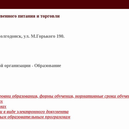
венного питания и торговли
Волгодонск, ул. М.Горького 190.
й организации - Образование
ровни образования, формы обучения, нормативные сроки обуче
ах
мах
 в виде электронного документа
мым образовательным программам