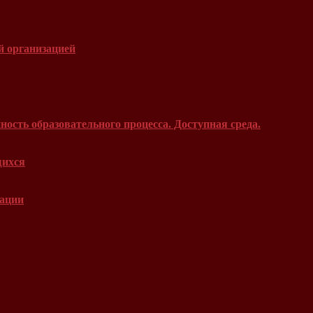
й организацией
ость образовательного процесса. Доступная среда.
щихся
зации