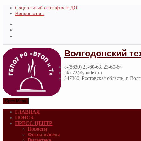
Социальный сертификат ДО
Вопрос-ответ
Волгодонский те
8-(8639) 23-60-63, 23-60-64
pkls72@yandex.ru
347360, Ростовская область, г. Вол
Open Menu
ГЛАВНАЯ
ПОИСК
ПРЕСС-ЦЕНТР
Новости
Фотоальбомы
Видеотека