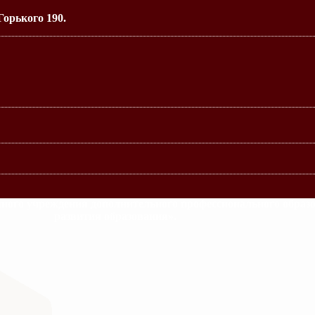
Горького 190.
много учреждения дополнительного профессионального образ
развития образования».