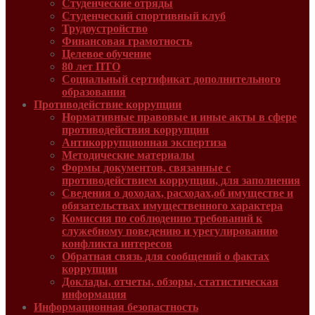
Студенческие отряды
Студенческий спортивный клуб
Трудоустройство
Финансовая грамотность
Целевое обучение
80 лет ПТО
Социальный сертификат дополнительного
образования
Противодействие коррупции
Нормативные правовые и иные акты в сфере
противодействия коррупции
Антикоррупционная экспертиза
Методические материалы
Формы документов, связанные с
противодействием коррупции, для заполнения
Сведения о доходах, расходах,об имуществе и
обязательствах имущественного характера
Комиссия по соблюдению требований к
служебному поведению и урегулированию
конфликта интересов
Обратная связь для сообщений о фактах
коррупции
Доклады, отчеты, обзоры, статистическая
информация
Информационная безопастность