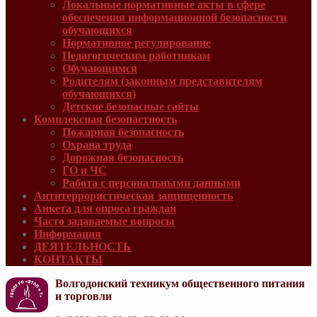
Локальные нормативные акты в сфере
обеспечения информационной безопасности
обучающихся
Нормативное регулирование
Педагогическим работникам
Обучающимся
Родителям (законным представителям
обучающихся)
Детские безопасные сайты
Комплексная безопастность
Пожарная безопасность
Охрана труда
Дорожная безопасность
ГО и ЧС
Работа с персональными данными
Антитеррористическая защищенность
Анкета для опроса граждан
Часто задаваемые вопросы
Информация
ДЕЯТЕЛЬНОСТЬ
КОНТАКТЫ
Волгодонский техникум общественного питания
и торговли