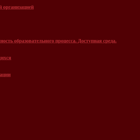
й организацией
ость образовательного процесса. Доступная среда.
щихся
зации