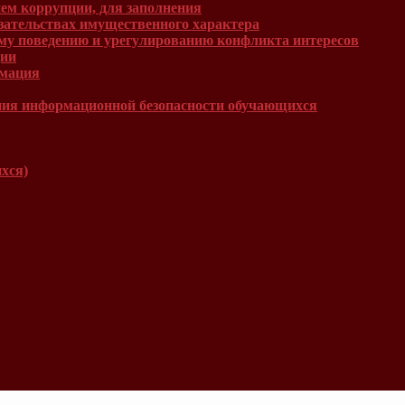
ем коррупции, для заполнения
язательствах имущественного характера
му поведению и урегулированию конфликта интересов
ции
рмация
ния информационной безопасности обучающихся
хся)