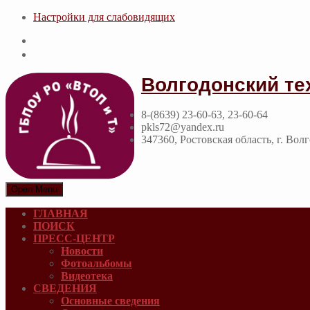
Настройки для cлабовидящих
Волгодонский те
8-(8639) 23-60-63, 23-60-64
pkls72@yandex.ru
347360, Ростовская область, г. Вол
Open Menu
ГЛАВНАЯ
ПОИСК
ПРЕСС-ЦЕНТР
Новости
Фотоальбомы
Видеотека
СВЕДЕНИЯ
Основные сведения