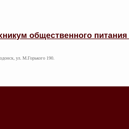
хникум общественного питания 
годонск, ул. М.Горького 190.