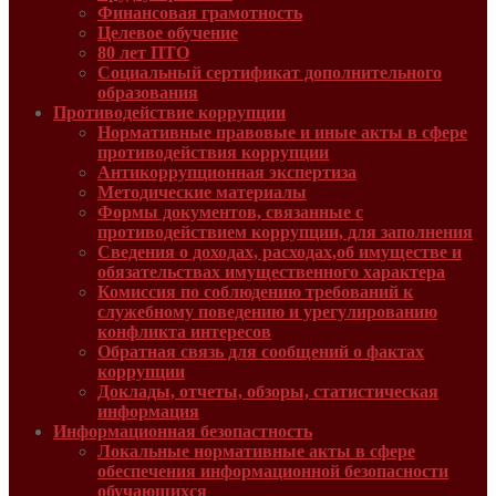
Финансовая грамотность
Целевое обучение
80 лет ПТО
Социальный сертификат дополнительного
образования
Противодействие коррупции
Нормативные правовые и иные акты в сфере
противодействия коррупции
Антикоррупционная экспертиза
Методические материалы
Формы документов, связанные с
противодействием коррупции, для заполнения
Сведения о доходах, расходах,об имуществе и
обязательствах имущественного характера
Комиссия по соблюдению требований к
служебному поведению и урегулированию
конфликта интересов
Обратная связь для сообщений о фактах
коррупции
Доклады, отчеты, обзоры, статистическая
информация
Информационная безопастность
Локальные нормативные акты в сфере
обеспечения информационной безопасности
обучающихся