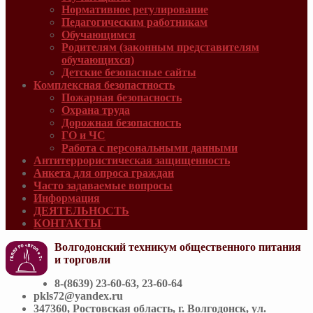
Нормативное регулирование
Педагогическим работникам
Обучающимся
Родителям (законным представителям
обучающихся)
Детские безопасные сайты
Комплексная безопастность
Пожарная безопасность
Охрана труда
Дорожная безопасность
ГО и ЧС
Работа с персональными данными
Антитеррористическая защищенность
Анкета для опроса граждан
Часто задаваемые вопросы
Информация
ДЕЯТЕЛЬНОСТЬ
КОНТАКТЫ
Волгодонский техникум общественного питания
и торговли
8-(8639) 23-60-63, 23-60-64
pkls72@yandex.ru
347360, Ростовская область, г. Волгодонск, ул.